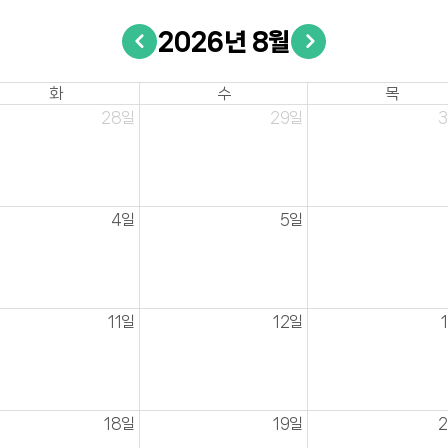
2026년 8월
화
수
목
28일
29일
4일
5일
11일
12일
18일
19일