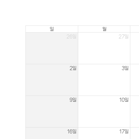
일
월
26일
27일
2일
3일
9일
10일
16일
17일