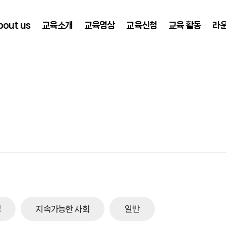
bout us
교육소개
교육영상
교육신청
교육 활동
라
재단 소개
교육소식
건강한 먹거리
어린이 교육
추천도서
연혁
건강한 환경
어린이 교육
교육 스케쥴
교육자료
소식
지속가능한 사회
오시는 
Q&A
경
지속가능한 사회
일반